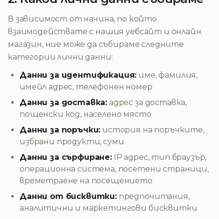
В зависимост от начина, по който
взаимодействате с нашия уебсайт и онлайн
магазин, ние може да събираме следните
категории лични данни:
Данни за идентификация:
име, фамилия,
имейл адрес, телефонен номер
Данни за доставка:
адрес за доставка,
пощенски код, населено място
Данни за поръчки:
история на поръчките,
избрани продукти, суми
Данни за сърфиране:
IP адрес, тип браузър,
операционна система, посетени страници,
времетраене на посещението
Данни от бисквитки:
предпочитания,
аналитични и маркетингови бисквитки