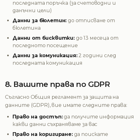
последната поръчка (за счетоводни и
данъчни цели)
Данни за бюлетин:
до отписване от
бюлетина
Данни от бисквитки:
до 13 месеца от
последното посещение
Данни за комуникация:
2 години след
последната комуникация
8. Вашите права по GDPR
Съгласно Общия регламент за защита на
данните (GDPR), вие имате следните права:
Право на достъп:
да получите информация
какви данни съхраняваме за вас
Право на коригиране:
да поискате