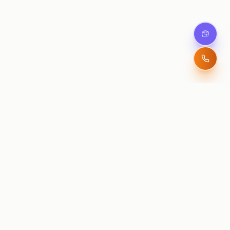
Бюлетин
Абонирайте се
за известия и
промоции.
Абонирай се