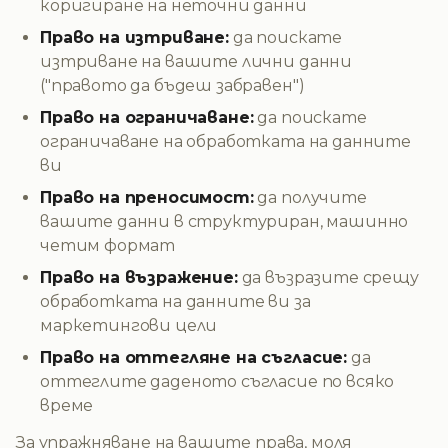
коригиране на неточни данни
Право на изтриване:
да поискате
изтриване на вашите лични данни
("правото да бъдеш забравен")
Право на ограничаване:
да поискате
ограничаване на обработката на данните
ви
Право на преносимост:
да получите
вашите данни в структуриран, машинно
четим формат
Право на възражение:
да възразите срещу
обработката на данните ви за
маркетингови цели
Право на оттегляне на съгласие:
да
оттеглите даденото съгласие по всяко
време
За упражняване на вашите права, моля