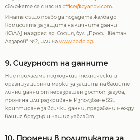
свържете се с нас на
office@byanovi.com
.
Имате също право да подадете жалба до
Комисията за защита на личните данни
(КЗЛД) на адрес: гр. София, бул. „Проф. Цветан
Лазаров" №2, или на
www.cpdp.bg
.
9. Сигурност на данните
Ние прилагаме подходящи технически и
организационни мерки за защита на вашите
лични данни от неразрешен достъп, загуба,
промяна или разкриване. Използваме SSL
криптиране за всички данни, предавани между
вашия браузър и нашия уебсайт.
10. Промени в политиката за